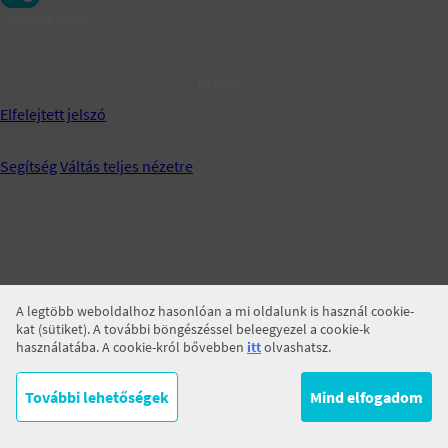
Jegyezz meg!
BELÉPÉS
Elfelejtett jelszó
Segítség
Váltás teljes nézetre
A legtöbb weboldalhoz hasonlóan a mi oldalunk is használ cookie-
kat (sütiket). A további böngészéssel beleegyezel a cookie-k
használatába. A cookie-król bővebben
itt
olvashatsz.
További lehetőségek
Mind elfogadom