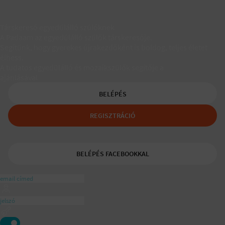
Társkereső egyedülálló szülőknek
A Padaam az egyedülálló szülők társkeresője.
Segítünk, hogy gyerekes újrakezdőként is boldog, teljes életet
élhess.
A tudatos egyedülálló és mozaikszülők segítője a
ajánlásával
BELÉPÉS
REGISZTRÁCIÓ
BELÉPÉS FACEBOOKKAL