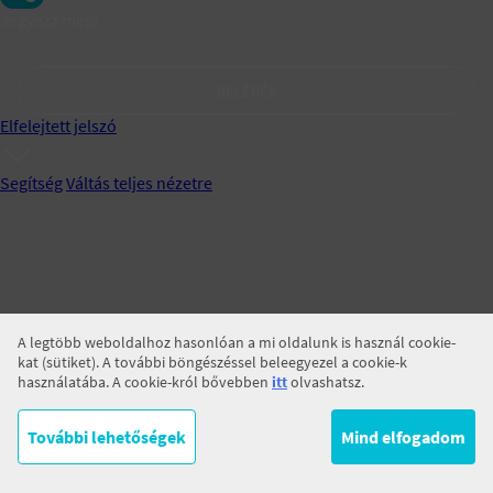
Jegyezz meg!
BELÉPÉS
Elfelejtett jelszó
Segítség
Váltás teljes nézetre
A legtöbb weboldalhoz hasonlóan a mi oldalunk is használ cookie-
kat (sütiket). A további böngészéssel beleegyezel a cookie-k
használatába. A cookie-król bővebben
itt
olvashatsz.
További lehetőségek
Mind elfogadom