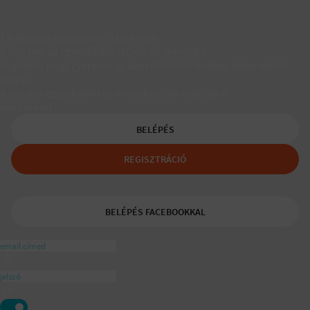
Társkereső egyedülálló szülőknek
A Padaam az egyedülálló szülők társkeresője.
Segítünk, hogy gyerekes újrakezdőként is boldog, teljes életet
élhess.
A tudatos egyedülálló és mozaikszülők segítője a
ajánlásával
BELÉPÉS
REGISZTRÁCIÓ
BELÉPÉS FACEBOOKKAL