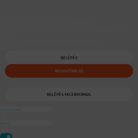
Társkereső egyedülálló szülőknek
A Padaam az egyedülálló szülők társkeresője.
Segítünk, hogy gyerekes újrakezdőként is boldog, teljes életet
élhess.
A tudatos egyedülálló és mozaikszülők segítője a
ajánlásával
BELÉPÉS
REGISZTRÁCIÓ
BELÉPÉS FACEBOOKKAL