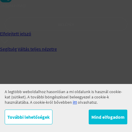
Jegyezz meg!
BELÉPÉS
Elfelejtett jelszó
Segítség
Váltás teljes nézetre
A legtöbb weboldalhoz hasonlóan a mi oldalunk is használ cookie-
kat (sütiket). A további böngészéssel beleegyezel a cookie-k
használatába. A cookie-król bővebben
itt
olvashatsz.
További lehetőségek
Mind elfogadom