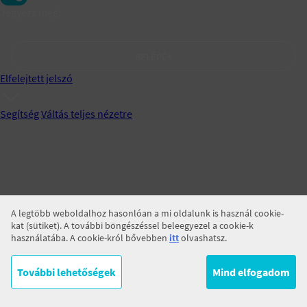
Jegyezz meg!
BELÉPÉS
Elfelejtett jelszó
Segítség
Váltás teljes nézetre
A legtöbb weboldalhoz hasonlóan a mi oldalunk is használ cookie-
kat (sütiket). A további böngészéssel beleegyezel a cookie-k
használatába. A cookie-król bővebben
itt
olvashatsz.
További lehetőségek
Mind elfogadom