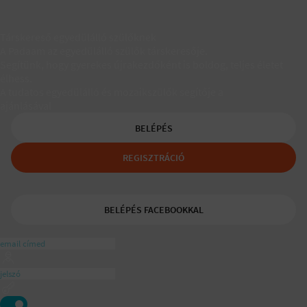
Társkereső egyedülálló szülőknek
A Padaam az egyedülálló szülők társkeresője.
Segítünk, hogy gyerekes újrakezdőként is boldog, teljes életet
élhess.
A tudatos egyedülálló és mozaikszülők segítője a
ajánlásával
BELÉPÉS
REGISZTRÁCIÓ
BELÉPÉS FACEBOOKKAL