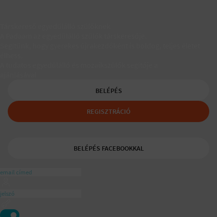
Társkereső egyedülálló szülőknek
A Padaam az egyedülálló szülők társkeresője.
Segítünk, hogy gyerekes újrakezdőként is boldog, teljes életet
élhess.
A tudatos egyedülálló és mozaikszülők segítője a
ajánlásával
BELÉPÉS
REGISZTRÁCIÓ
BELÉPÉS FACEBOOKKAL