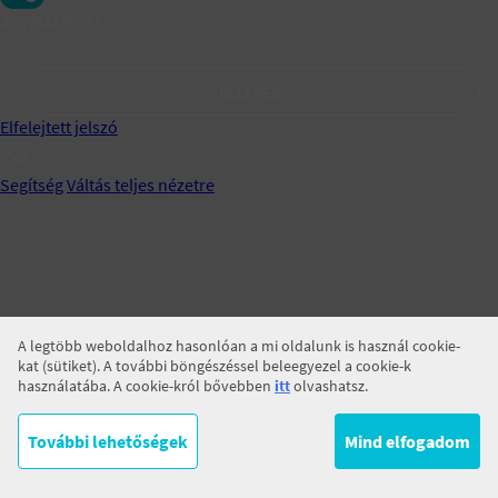
Jegyezz meg!
BELÉPÉS
Elfelejtett jelszó
Segítség
Váltás teljes nézetre
A legtöbb weboldalhoz hasonlóan a mi oldalunk is használ cookie-
kat (sütiket). A további böngészéssel beleegyezel a cookie-k
használatába. A cookie-król bővebben
itt
olvashatsz.
További lehetőségek
Mind elfogadom