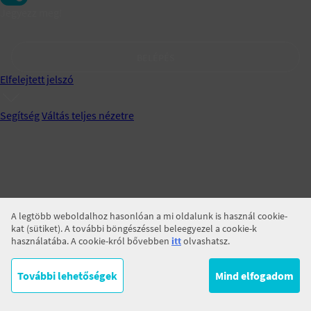
Jegyezz meg!
BELÉPÉS
Elfelejtett jelszó
Segítség
Váltás teljes nézetre
A legtöbb weboldalhoz hasonlóan a mi oldalunk is használ cookie-
kat (sütiket). A további böngészéssel beleegyezel a cookie-k
használatába. A cookie-król bővebben
itt
olvashatsz.
További lehetőségek
Mind elfogadom