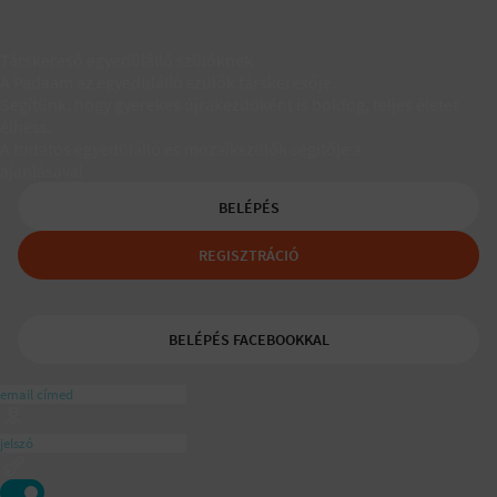
Társkereső egyedülálló szülőknek
A Padaam az egyedülálló szülők társkeresője.
Segítünk, hogy gyerekes újrakezdőként is boldog, teljes életet
élhess.
A tudatos egyedülálló és mozaikszülők segítője a
ajánlásával
BELÉPÉS
REGISZTRÁCIÓ
BELÉPÉS FACEBOOKKAL