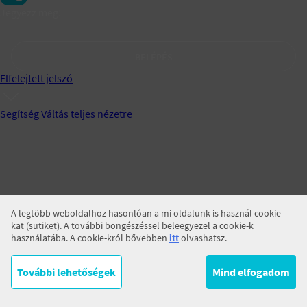
Jegyezz meg!
BELÉPÉS
Elfelejtett jelszó
Segítség
Váltás teljes nézetre
A legtöbb weboldalhoz hasonlóan a mi oldalunk is használ cookie-
kat (sütiket). A további böngészéssel beleegyezel a cookie-k
használatába. A cookie-król bővebben
itt
olvashatsz.
További lehetőségek
Mind elfogadom