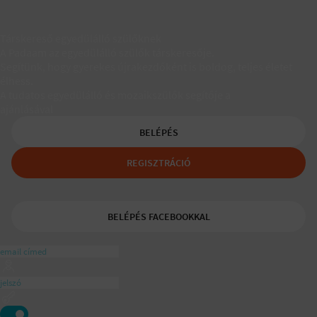
Társkereső egyedülálló szülőknek
A Padaam az egyedülálló szülők társkeresője.
Segítünk, hogy gyerekes újrakezdőként is boldog, teljes életet
élhess.
A tudatos egyedülálló és mozaikszülők segítője a
ajánlásával
BELÉPÉS
REGISZTRÁCIÓ
BELÉPÉS FACEBOOKKAL