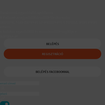
Társkereső egyedülálló szülőknek
A Padaam az egyedülálló szülők társkeresője.
Segítünk, hogy gyerekes újrakezdőként is boldog, teljes életet
élhess.
A tudatos egyedülálló és mozaikszülők segítője a
ajánlásával
BELÉPÉS
REGISZTRÁCIÓ
BELÉPÉS FACEBOOKKAL