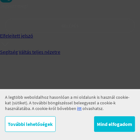
Jegyezz meg!
BELÉPÉS
Elfelejtett jelszó
Segítség
Váltás teljes nézetre
A legtöbb weboldalhoz hasonlóan a mi oldalunk is használ cookie-
kat (sütiket). A további böngészéssel beleegyezel a cookie-k
használatába. A cookie-król bővebben
itt
olvashatsz.
További lehetőségek
Mind elfogadom