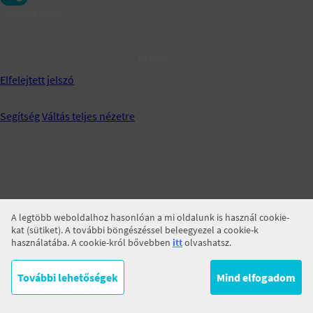
Jegyezz meg!
BELÉPÉS
Elfelejtett jelszó
Segítség
Váltás teljes nézetre
A legtöbb weboldalhoz hasonlóan a mi oldalunk is használ cookie-
kat (sütiket). A további böngészéssel beleegyezel a cookie-k
használatába. A cookie-król bővebben
itt
olvashatsz.
További lehetőségek
Mind elfogadom