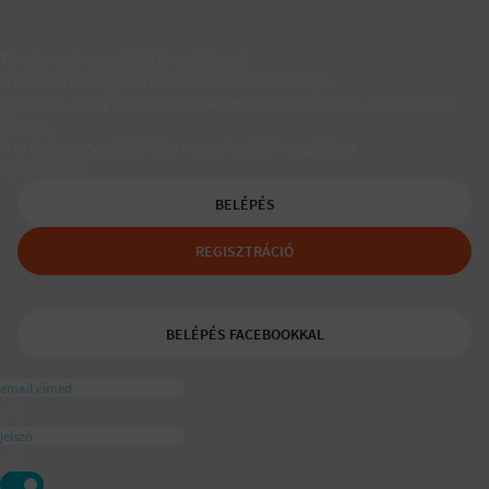
Társkereső egyedülálló szülőknek
A Padaam az egyedülálló szülők társkeresője.
Segítünk, hogy gyerekes újrakezdőként is boldog, teljes életet
élhess.
A tudatos egyedülálló és mozaikszülők segítője a
ajánlásával
BELÉPÉS
REGISZTRÁCIÓ
BELÉPÉS FACEBOOKKAL