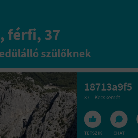
 férfi, 37
edülálló szülőknek
18713a9f5
37
Kecskemét
TETSZIK
CHAT