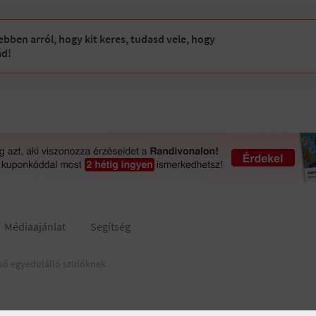
bben arról, hogy kit keres, tudasd vele, hogy
ád!
Médiaajánlat
Segítség
ső egyedülálló szülőknek