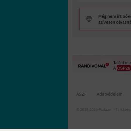
Még nem írt bőve
szívesen olvasn
ÁSZF
Adatvédelem
© 2018-2026 Padaam - Társkere