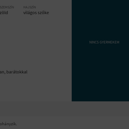
SZEMSZÍN
HAJSZÍN
zöld
világos szőke
NINCS GYERMEKEM
an, barátokkal
dohányzik.