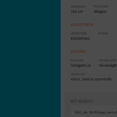
MAGASSÁG
TESTALKAT
165 cm
átlagos
EGZISZTENCIA
VÉGZETTSÉG
MUNKA
középfokú
ÉLETMÓD
ALKOHOL
DOHÁNYZÁS
iszogatni jó
társaságb
HÁZIÁLLAT
nincs, nem is szeretnék
KIT KERES?
Nőt, aki 18-99 éves, nem 