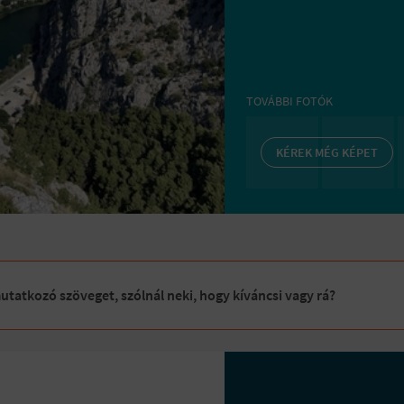
TOVÁBBI FOTÓK
KÉREK MÉG KÉPET
tatkozó szöveget, szólnál neki, hogy kíváncsi vagy rá?