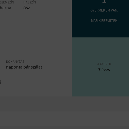
SZEMSZÍN
HAJSZÍN
barna
ősz
GYERMEKEM VAN.
MÁR KIREPÜLTEK
DOHÁNYZÁS
A GYEREK
naponta pár szálat
7 éves
i