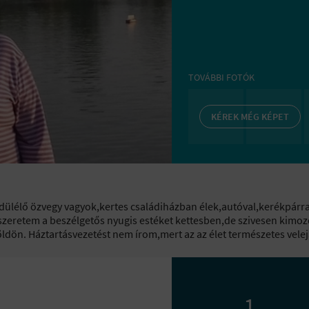
TOVÁBBI FOTÓK
KÉREK MÉG KÉPET
dülélő özvegy vagyok,kertes családiházban élek,autóval,kerékpárr
szeretem a beszélgetős nyugis estéket kettesben,de szivesen kimo
fõldön. Háztartásvezetést nem írom,mert az az élet természetes velej
1