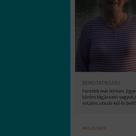
BEMUTATKOZÁS
Fentebb már leírtam. Egye
köröm tág,kreatív vagyok,
est,tánc,utazás kūl és bel
MEGJELENÉS