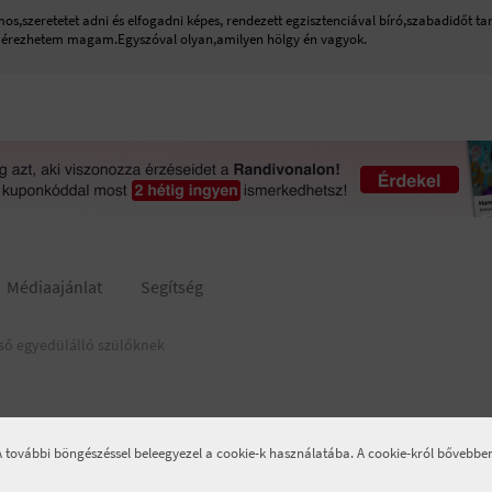
s,szeretetet adni és elfogadni képes, rendezett egzisztenciával bíró,szabadidőt tar
 érezhetem magam.Egyszóval olyan,amilyen hölgy én vagyok.
Médiaajánlat
Segítség
ső egyedülálló szülőknek
 A további böngészéssel beleegyezel a cookie-k használatába. A cookie-król bővebb