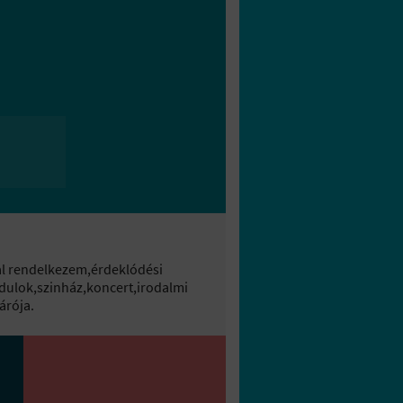
al rendelkezem,érdeklódési
zdulok,szinház,koncert,irodalmi
árója.