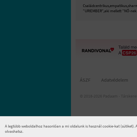
Családcentrikus,empatikus,sharmo
"URIEMBER",aki mellett "NŐ-nek
ÁSZF
Adatvédelem
© 2018-2026 Padaam - Társkere
A legtöbb weboldalhoz hasonlóan a mi oldalunk is használ cookie-kat (sütiket).
olvashatsz.