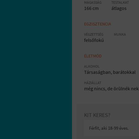
MAGASSÁG
TESTALKAT
166 cm
átlagos
EGZISZTENCIA
VÉGZETTSÉG
MUNKA
felsőfokú
ÉLETMÓD
ALKOHOL
Társaságban, barátokkal
HÁZIÁLLAT
még nincs, de örülnék nek
KIT KERES?
Férfit, aki 18-99 éves.