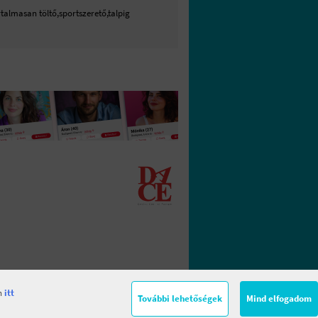
talmasan töltő,sportszerető,talpig
en
itt
További lehetőségek
Mind elfogadom