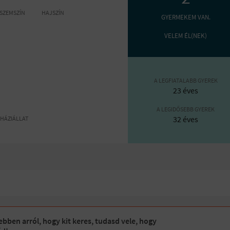
SZEMSZÍN
HAJSZÍN
GYERMEKEM VAN.
VELEM ÉL(NEK)
A LEGFIATALABB GYEREK
23 éves
A LEGIDŐSEBB GYEREK
32 éves
HÁZIÁLLAT
bben arról, hogy kit keres, tudasd vele, hogy