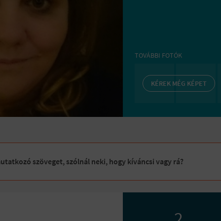
TOVÁBBI FOTÓK
KÉREK MÉG KÉPET
tatkozó szöveget, szólnál neki, hogy kíváncsi vagy rá?
2