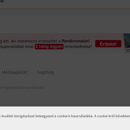
ád!
Médiaajánlat
Segítség
ső egyedülálló szülőknek
 A további böngészéssel beleegyezel a cookie-k használatába. A cookie-król bővebb