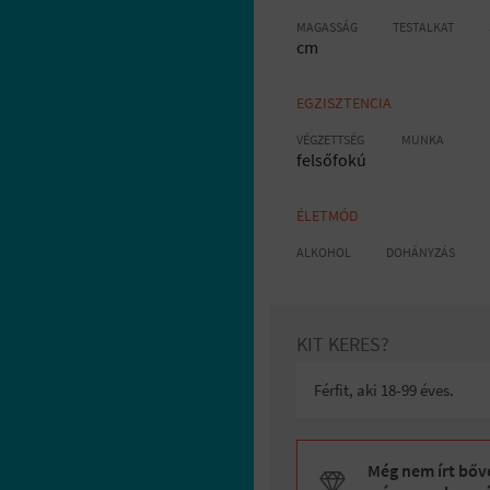
MAGASSÁG
TESTALKAT
cm
EGZISZTENCIA
VÉGZETTSÉG
MUNKA
felsőfokú
ÉLETMÓD
ALKOHOL
DOHÁNYZÁS
KIT KERES?
Férfit, aki 18-99 éves.
Még nem írt bőve