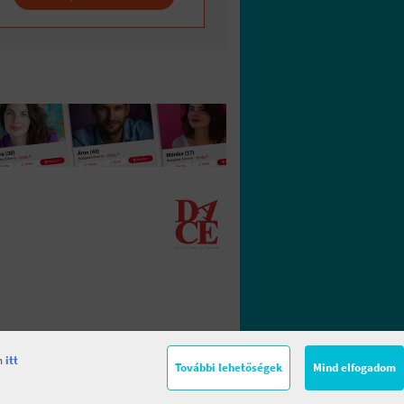
en
itt
További lehetőségek
Mind elfogadom