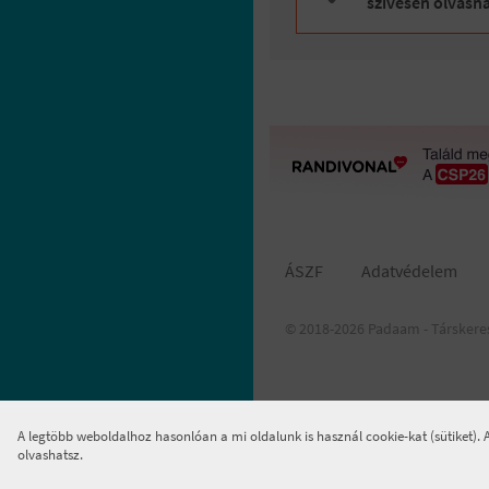
szívesen olvasn
ÁSZF
Adatvédelem
© 2018-2026 Padaam - Társkere
A legtöbb weboldalhoz hasonlóan a mi oldalunk is használ cookie-kat (sütiket).
olvashatsz.