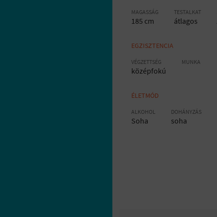
MAGASSÁG
TESTALKAT
185 cm
átlagos
EGZISZTENCIA
VÉGZETTSÉG
MUNKA
középfokú
ÉLETMÓD
ALKOHOL
DOHÁNYZÁS
Soha
soha