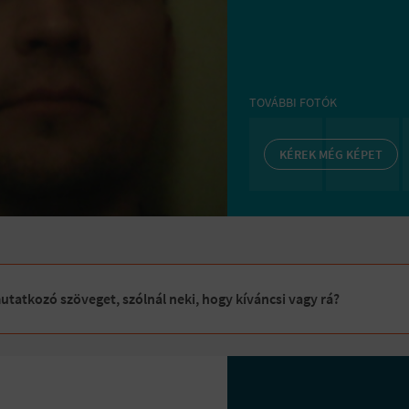
TOVÁBBI FOTÓK
KÉREK MÉG KÉPET
tatkozó szöveget, szólnál neki, hogy kíváncsi vagy rá?