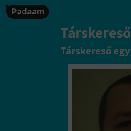
Társkereső,
Társkereső egy