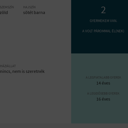
2
SZEMSZÍN
HAJSZÍN
zöld
sötét barna
GYERMEKEM VAN.
A VOLT PÁROMMAL ÉL(NEK)
HÁZIÁLLAT
nincs, nem is szeretnék
A LEGFIATALABB GYEREK
14 éves
A LEGIDŐSEBB GYEREK
16 éves