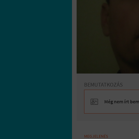
BEMUTATKOZÁS
Még nem írt bemu
MEGJELENÉS