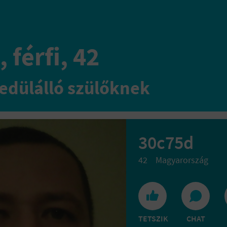
 férfi, 42
edülálló szülőknek
30c75d
42
Magyarország
TETSZIK
CHAT