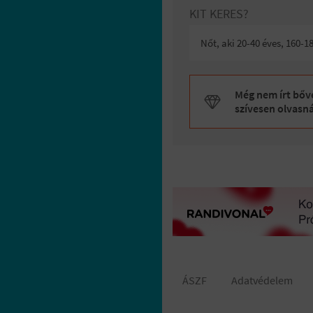
KIT KERES?
Nőt, aki 20-40 éves, 160-
Még nem írt bőve
szívesen olvasn
ÁSZF
Adatvédelem