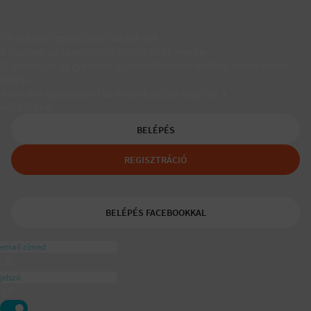
Társkereső egyedülálló szülőknek
A Padaam az egyedülálló szülők társkeresője.
Segítünk, hogy gyerekes újrakezdőként is boldog, teljes életet
élhess.
A tudatos egyedülálló és mozaikszülők segítője a
ajánlásával
BELÉPÉS
REGISZTRÁCIÓ
BELÉPÉS FACEBOOKKAL