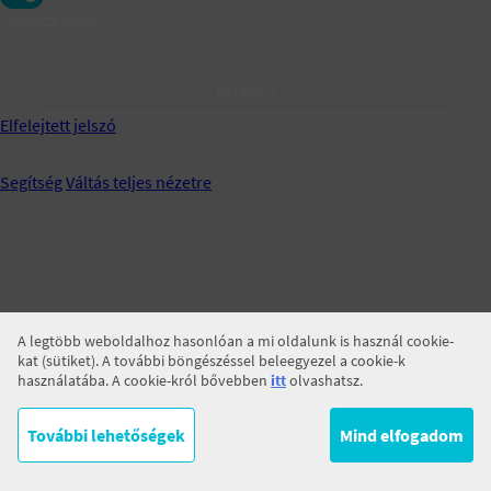
Jegyezz meg!
BELÉPÉS
Elfelejtett jelszó
Segítség
Váltás teljes nézetre
A legtöbb weboldalhoz hasonlóan a mi oldalunk is használ cookie-
kat (sütiket). A további böngészéssel beleegyezel a cookie-k
használatába. A cookie-król bővebben
itt
olvashatsz.
További lehetőségek
Mind elfogadom