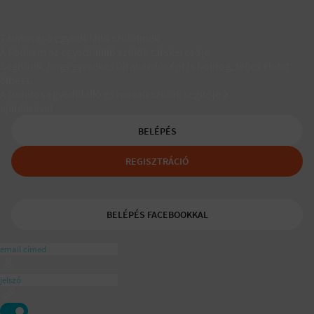
Társkereső egyedülálló szülőknek
A Padaam az egyedülálló szülők társkeresője.
Segítünk, hogy gyerekes újrakezdőként is boldog, teljes életet
élhess.
A tudatos egyedülálló és mozaikszülők segítője a
ajánlásával
BELÉPÉS
REGISZTRÁCIÓ
BELÉPÉS FACEBOOKKAL