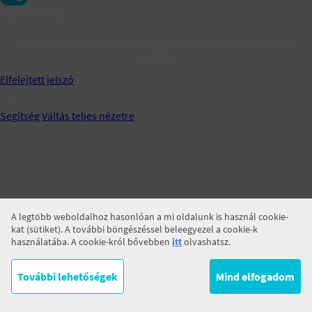
Jegyezz meg!
BELÉPÉS
Elfelejtett jelszó
Segítség
Váltás teljes nézetre
A legtöbb weboldalhoz hasonlóan a mi oldalunk is használ cookie-
kat (sütiket). A további böngészéssel beleegyezel a cookie-k
használatába. A cookie-król bővebben
itt
olvashatsz.
További lehetőségek
Mind elfogadom