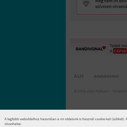
Még nem írt bőve
szívesen olvasn
ÁSZF
Adatvédelem
© 2018-2026 Padaam - Társkere
A legtöbb weboldalhoz hasonlóan a mi oldalunk is használ cookie-kat (sütiket).
olvashatsz.