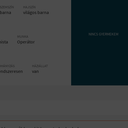
SZEMSZÍN
HAJSZÍN
barna
világos barna
NINCS GYERMEKEM
MUNKA
mista
Operátor
OHÁNYZÁS
HÁZIÁLLAT
endszeresen
van