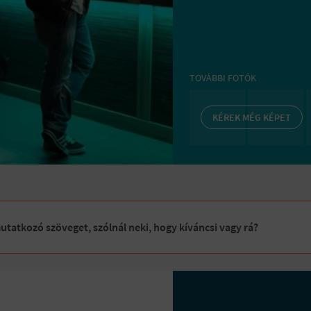
TOVÁBBI FOTÓK
KÉREK MÉG KÉPET
tatkozó szöveget, szólnál neki, hogy kíváncsi vagy rá?