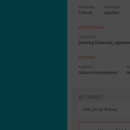
MAGASSÁG
TESTALKAT
179 cm
sportos
EGZISZTENCIA
VÉGZETTSÉG
jelenleg főiskolás, egyete
ÉLETMÓD
ALKOHOL
D
Sátoros ünnepeken
r
KIT KERES?
Nőt, aki 18-40 éves.