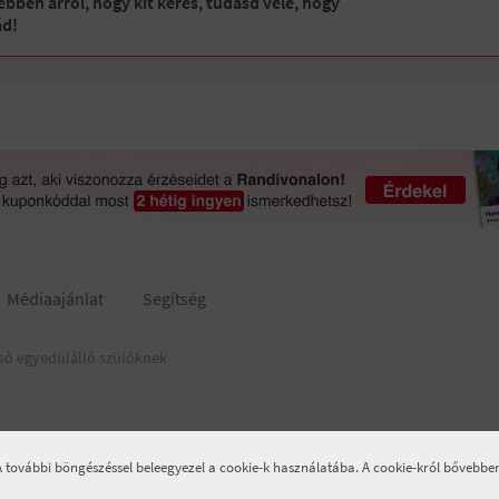
bben arról, hogy kit keres, tudasd vele, hogy
ád!
Médiaajánlat
Segítség
ső egyedülálló szülőknek
 A további böngészéssel beleegyezel a cookie-k használatába. A cookie-król bővebb