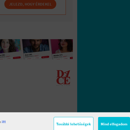
JELEZD, HOGY ÉRDEKEL
en
itt
További lehetőségek
Mind elfogadom