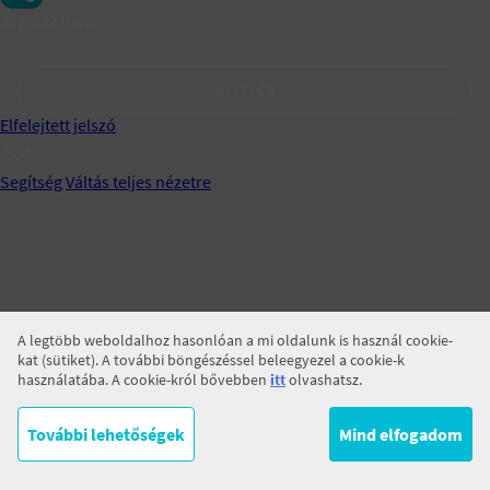
Jegyezz meg!
BELÉPÉS
Elfelejtett jelszó
Segítség
Váltás teljes nézetre
A legtöbb weboldalhoz hasonlóan a mi oldalunk is használ cookie-
kat (sütiket). A további böngészéssel beleegyezel a cookie-k
használatába. A cookie-król bővebben
itt
olvashatsz.
További lehetőségek
Mind elfogadom