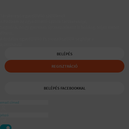
Társkereső egyedülálló szülőknek
A Padaam az egyedülálló szülők társkeresője.
Segítünk, hogy gyerekes újrakezdőként is boldog, teljes életet
élhess.
A tudatos egyedülálló és mozaikszülők segítője a
ajánlásával
BELÉPÉS
REGISZTRÁCIÓ
BELÉPÉS FACEBOOKKAL