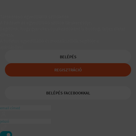
Társkereső egyedülálló szülőknek
A Padaam az egyedülálló szülők társkeresője.
Segítünk, hogy gyerekes újrakezdőként is boldog, teljes életet
élhess.
A tudatos egyedülálló és mozaikszülők segítője a
ajánlásával
BELÉPÉS
REGISZTRÁCIÓ
BELÉPÉS FACEBOOKKAL