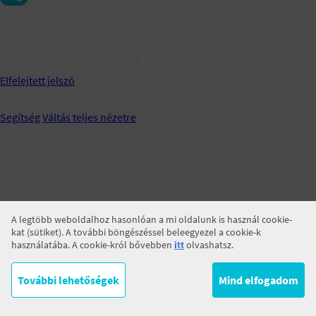
Jegyezz meg!
BELÉPÉS
Elfelejtett jelszó
Segítség
Váltás teljes nézetre
A legtöbb weboldalhoz hasonlóan a mi oldalunk is használ cookie-
kat (sütiket). A további böngészéssel beleegyezel a cookie-k
használatába. A cookie-król bővebben
itt
olvashatsz.
További lehetőségek
Mind elfogadom