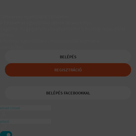
Társkereső egyedülálló szülőknek
A Padaam az egyedülálló szülők társkeresője.
Segítünk, hogy gyerekes újrakezdőként is boldog, teljes életet
élhess.
A tudatos egyedülálló és mozaikszülők segítője a
ajánlásával
BELÉPÉS
REGISZTRÁCIÓ
BELÉPÉS FACEBOOKKAL