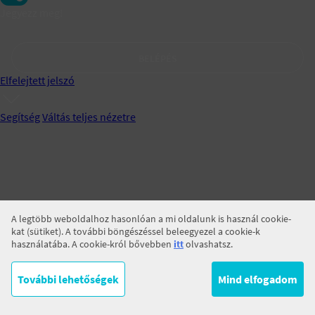
Jegyezz meg!
BELÉPÉS
Elfelejtett jelszó
Segítség
Váltás teljes nézetre
A legtöbb weboldalhoz hasonlóan a mi oldalunk is használ cookie-
kat (sütiket). A további böngészéssel beleegyezel a cookie-k
használatába. A cookie-król bővebben
itt
olvashatsz.
További lehetőségek
Mind elfogadom