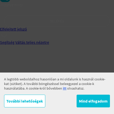
Jegyezz meg!
BELÉPÉS
Elfelejtett jelszó
Segítség
Váltás teljes nézetre
A legtöbb weboldalhoz hasonlóan a mi oldalunk is használ cookie-
kat (sütiket). A további böngészéssel beleegyezel a cookie-k
használatába. A cookie-król bővebben
itt
olvashatsz.
További lehetőségek
Mind elfogadom