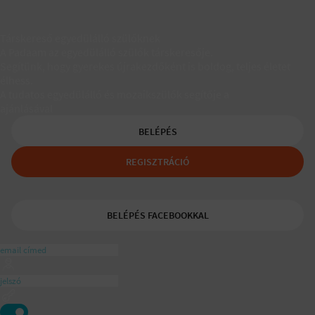
Társkereső egyedülálló szülőknek
A Padaam az egyedülálló szülők társkeresője.
Segítünk, hogy gyerekes újrakezdőként is boldog, teljes életet
élhess.
A tudatos egyedülálló és mozaikszülők segítője a
ajánlásával
BELÉPÉS
REGISZTRÁCIÓ
BELÉPÉS FACEBOOKKAL