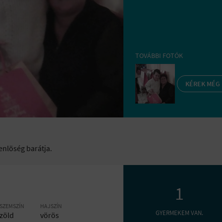
TOVÁBBI FOTÓK
KÉREK MÉG
nlöség barátja.
1
SZEMSZÍN
HAJSZÍN
GYERMEKEM VAN.
zöld
vörös