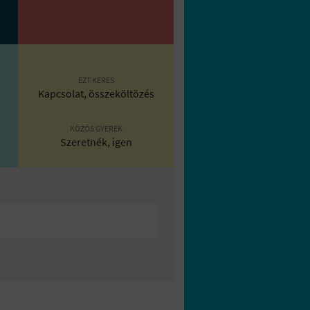
EZT KERES
Kapcsolat, összeköltözés
KÖZÖS GYEREK
Szeretnék, igen