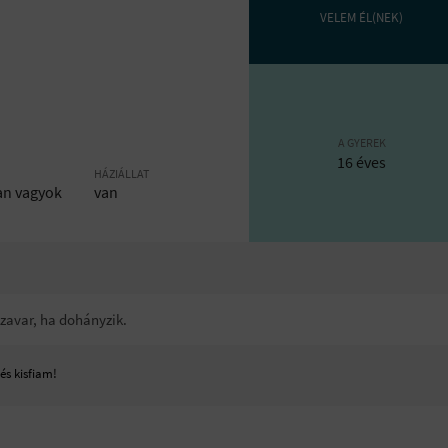
VELEM ÉL(NEK)
A GYEREK
16 éves
HÁZIÁLLAT
an vagyok
van
m zavar, ha dohányzik.
és kisfiam!