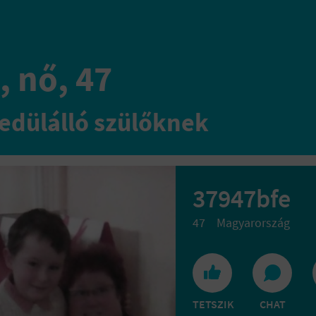
, nő, 47
edülálló szülőknek
37947bfe
47
Magyarország
TETSZIK
CHAT