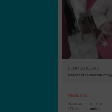
BEMUTATKOZÁS
Makacs erös akaratu,engye
MEGJELENÉS
MAGASSÁG
TESTALKAT
172 cm
molett