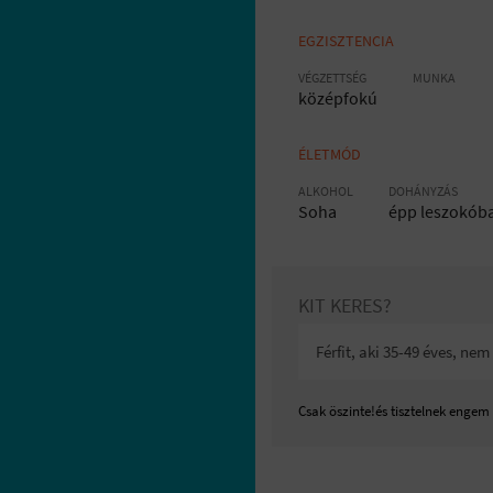
EGZISZTENCIA
VÉGZETTSÉG
MUNKA
középfokú
ÉLETMÓD
ALKOHOL
DOHÁNYZÁS
Soha
épp leszokób
KIT KERES?
Férfit, aki 35-49 éves, ne
Csak öszinte!és tisztelnek engem 