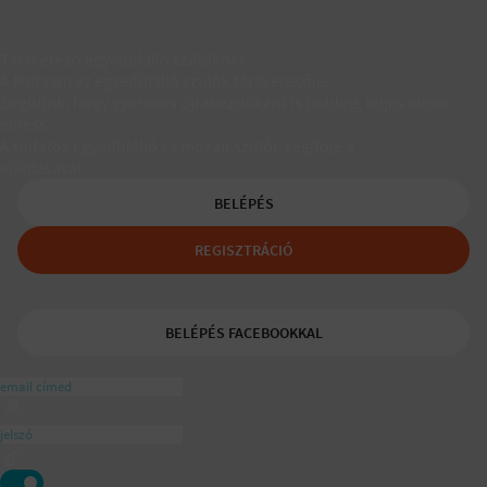
Társkereső egyedülálló szülőknek
A Padaam az egyedülálló szülők társkeresője.
Segítünk, hogy gyerekes újrakezdőként is boldog, teljes életet
élhess.
A tudatos egyedülálló és mozaikszülők segítője a
ajánlásával
BELÉPÉS
REGISZTRÁCIÓ
BELÉPÉS FACEBOOKKAL