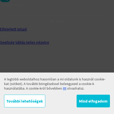
Jegyezz meg!
BELÉPÉS
Elfelejtett jelszó
Segítség
Váltás teljes nézetre
A legtöbb weboldalhoz hasonlóan a mi oldalunk is használ cookie-
kat (sütiket). A további böngészéssel beleegyezel a cookie-k
használatába. A cookie-król bővebben
itt
olvashatsz.
További lehetőségek
Mind elfogadom