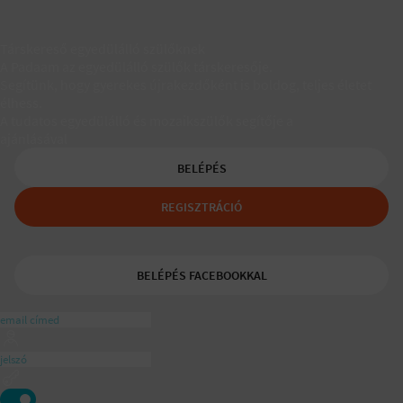
Társkereső egyedülálló szülőknek
A Padaam az egyedülálló szülők társkeresője.
Segítünk, hogy gyerekes újrakezdőként is boldog, teljes életet
élhess.
A tudatos egyedülálló és mozaikszülők segítője a
ajánlásával
BELÉPÉS
REGISZTRÁCIÓ
BELÉPÉS FACEBOOKKAL