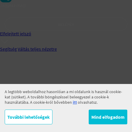
Jegyezz meg!
BELÉPÉS
Elfelejtett jelszó
Segítség
Váltás teljes nézetre
A legtöbb weboldalhoz hasonlóan a mi oldalunk is használ cookie-
kat (sütiket). A további böngészéssel beleegyezel a cookie-k
használatába. A cookie-król bővebben
itt
olvashatsz.
További lehetőségek
Mind elfogadom