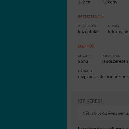
182 cm
vékony
EGZISZTENCIA
VÉGZETTSÉG
MUNKA
középfokú
Informatik
ÉLETMÓD
ALKOHOL
DOHÁNYZÁS
Soha
rendszeresen
HÁZIÁLLAT
még nincs, de örülnék nek
KIT KERES?
Nőt, aki 35-51 éves, nem 
Nincs olyan hogy ideális partner.