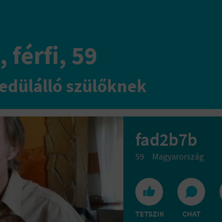
 férfi, 59
edülálló szülőknek
fad2b7b
59
Magyarország
TETSZIK
CHAT