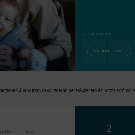
TOVÁBBI FOTÓK
KÉREK MÉG KÉPET
megfelelő állapotban kévő veterán keresi szerető és hozzá értő kar
2
SZEMSZÍN
HAJSZÍN