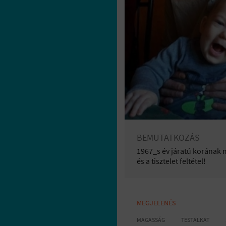
BEMUTATKOZÁS
1967_s év járatú korának 
és a tisztelet feltétel!
MEGJELENÉS
MAGASSÁG
TESTALKAT