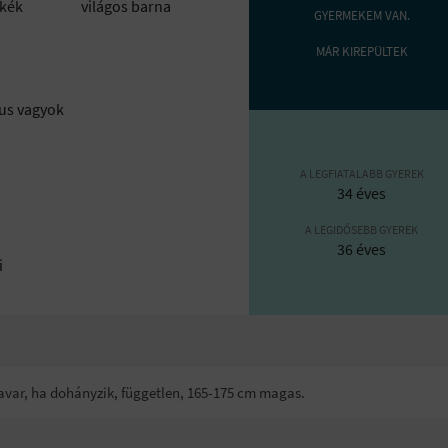
kék
világos barna
GYERMEKEM VAN.
MÁR KIREPÜLTEK
us vagyok
A LEGFIATALABB GYEREK
34 éves
A LEGIDŐSEBB GYEREK
36 éves
i
zavar, ha dohányzik, független, 165-175 cm magas.