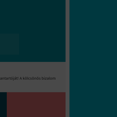
bantartóját! A kölcsönös bizalom