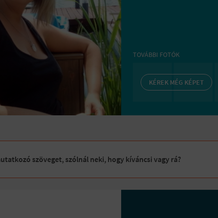
TOVÁBBI FOTÓK
KÉREK MÉG KÉPET
tatkozó szöveget, szólnál neki, hogy kíváncsi vagy rá?