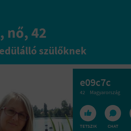
, nő, 42
edülálló szülőknek
e09c7c
42
Magyarország
TETSZIK
CHAT