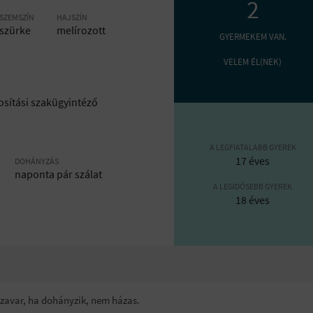
2
SZEMSZÍN
HAJSZÍN
szürke
melírozott
GYERMEKEM VAN.
VELEM ÉL(NEK)
tosítási szakügyintéző
A LEGFIATALABB GYEREK
17 éves
DOHÁNYZÁS
naponta pár szálat
A LEGIDŐSEBB GYEREK
18 éves
m zavar, ha dohányzik, nem házas.