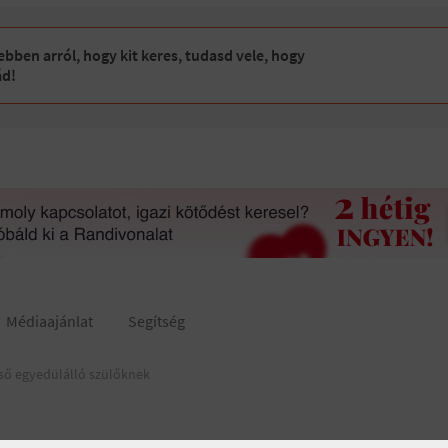
bben arról, hogy kit keres, tudasd vele, hogy
ád!
Médiaajánlat
Segítség
ső egyedülálló szülőknek