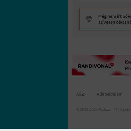
Még nem írt bőve
szívesen olvasn
ÁSZF
Adatvédelem
© 2018-2026 Padaam - Társkere