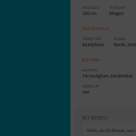
MAGASSÁG
TESTALKAT
166 cm
átlagos
EGZISZTENCIA
VÉGZETTSÉG
MUNKA
középfokú
Banki, biz
ÉLETMÓD
ALKOHOL
Társaságban, barátokkal
HÁZIÁLLAT
van
KIT KERES?
Férfit, aki 35-43 éves, ne