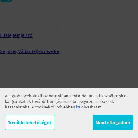
Jegyezz meg!
BELÉPÉS
Elfelejtett jelszó
Segítség
Váltás teljes nézetre
A legtöbb weboldalhoz hasonlóan a mi oldalunk is használ cookie-
kat (sütiket). A további böngészéssel beleegyezel a cookie-k
használatába. A cookie-król bővebben
itt
olvashatsz.
További lehetőségek
Mind elfogadom