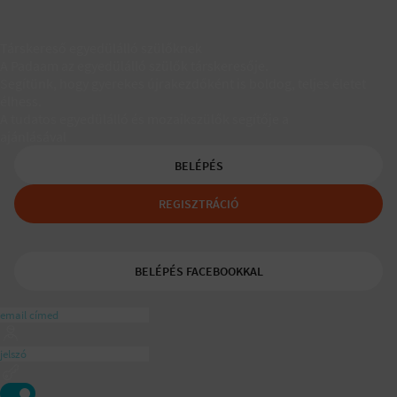
Társkereső egyedülálló szülőknek
A Padaam az egyedülálló szülők társkeresője.
Segítünk, hogy gyerekes újrakezdőként is boldog, teljes életet
élhess.
A tudatos egyedülálló és mozaikszülők segítője a
ajánlásával
BELÉPÉS
REGISZTRÁCIÓ
BELÉPÉS FACEBOOKKAL