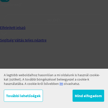
Jegyezz meg!
BELÉPÉS
Elfelejtett jelszó
Segítség
Váltás teljes nézetre
A legtöbb weboldalhoz hasonlóan a mi oldalunk is használ cookie-
kat (sütiket). A további böngészéssel beleegyezel a cookie-k
használatába. A cookie-król bővebben
itt
olvashatsz.
További lehetőségek
Mind elfogadom