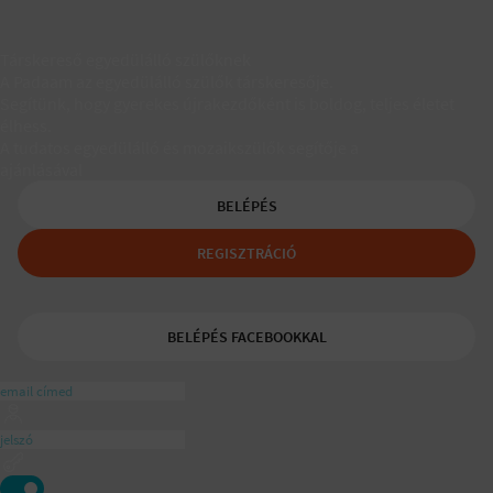
Társkereső egyedülálló szülőknek
A Padaam az egyedülálló szülők társkeresője.
Segítünk, hogy gyerekes újrakezdőként is boldog, teljes életet
élhess.
A tudatos egyedülálló és mozaikszülők segítője a
ajánlásával
BELÉPÉS
REGISZTRÁCIÓ
BELÉPÉS FACEBOOKKAL