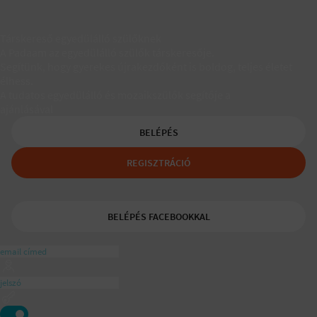
Társkereső egyedülálló szülőknek
A Padaam az egyedülálló szülők társkeresője.
Segítünk, hogy gyerekes újrakezdőként is boldog, teljes életet
élhess.
A tudatos egyedülálló és mozaikszülők segítője a
ajánlásával
BELÉPÉS
REGISZTRÁCIÓ
BELÉPÉS FACEBOOKKAL