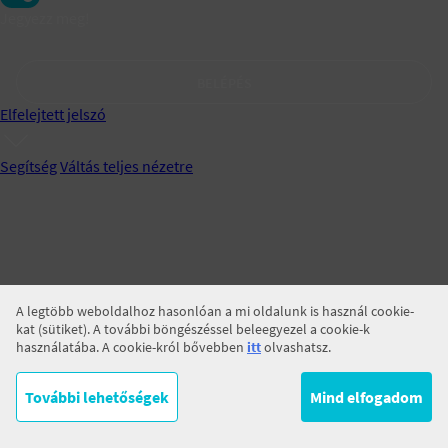
Jegyezz meg!
BELÉPÉS
Elfelejtett jelszó
Segítség
Váltás teljes nézetre
A legtöbb weboldalhoz hasonlóan a mi oldalunk is használ cookie-
kat (sütiket). A további böngészéssel beleegyezel a cookie-k
használatába. A cookie-król bővebben
itt
olvashatsz.
További lehetőségek
Mind elfogadom