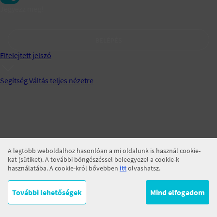
Jegyezz meg!
BELÉPÉS
Elfelejtett jelszó
Segítség
Váltás teljes nézetre
A legtöbb weboldalhoz hasonlóan a mi oldalunk is használ cookie-
kat (sütiket). A további böngészéssel beleegyezel a cookie-k
használatába. A cookie-król bővebben
itt
olvashatsz.
További lehetőségek
Mind elfogadom