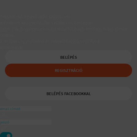
Társkereső egyedülálló szülőknek
A Padaam az egyedülálló szülők társkeresője.
Segítünk, hogy gyerekes újrakezdőként is boldog, teljes életet
élhess.
A tudatos egyedülálló és mozaikszülők segítője a
ajánlásával
BELÉPÉS
REGISZTRÁCIÓ
BELÉPÉS FACEBOOKKAL