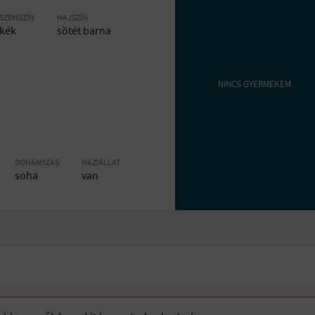
SZEMSZÍN
HAJSZÍN
kék
sötét barna
NINCS GYERMEKEM
DOHÁNYZÁS
HÁZIÁLLAT
soha
van