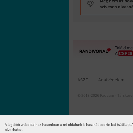
Még nem írt bőve
szívesen olvasn
ÁSZF
Adatvédelem
© 2018-2026 Padaam - Társkere
A legtöbb weboldalhoz hasonlóan a mi oldalunk is használ cookie-kat (sütiket).
olvashatsz.