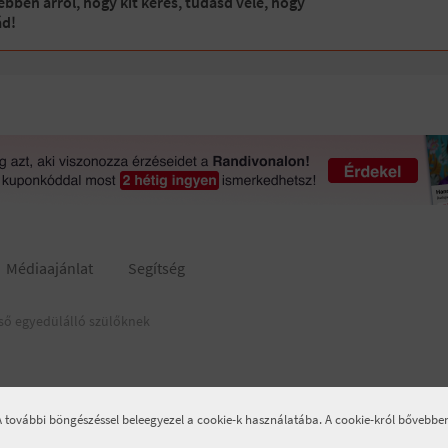
bben arról, hogy kit keres, tudasd vele, hogy
ád!
Médiaajánlat
Segítség
ső egyedülálló szülőknek
 A további böngészéssel beleegyezel a cookie-k használatába. A cookie-król bővebb