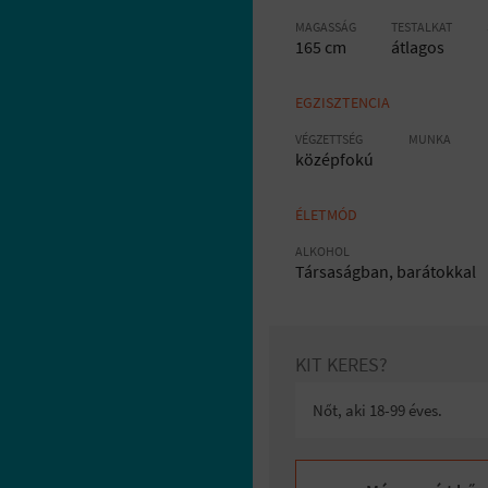
MAGASSÁG
TESTALKAT
165 cm
átlagos
EGZISZTENCIA
VÉGZETTSÉG
MUNKA
középfokú
ÉLETMÓD
ALKOHOL
Társaságban, barátokkal
KIT KERES?
Nőt, aki 18-99 éves.