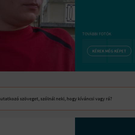
TOVÁBBI FOTÓK
KÉREK MÉG KÉPET
tatkozó szöveget, szólnál neki, hogy kíváncsi vagy rá?