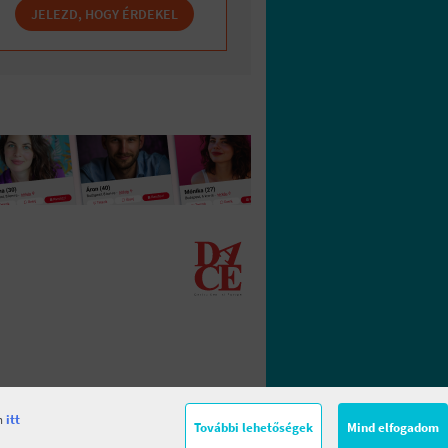
JELEZD, HOGY ÉRDEKEL
en
itt
További lehetőségek
Mind elfogadom