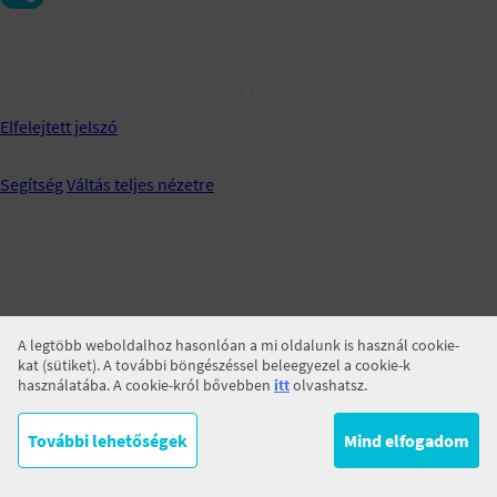
Jegyezz meg!
BELÉPÉS
Elfelejtett jelszó
Segítség
Váltás teljes nézetre
A legtöbb weboldalhoz hasonlóan a mi oldalunk is használ cookie-
kat (sütiket). A további böngészéssel beleegyezel a cookie-k
használatába. A cookie-król bővebben
itt
olvashatsz.
További lehetőségek
Mind elfogadom