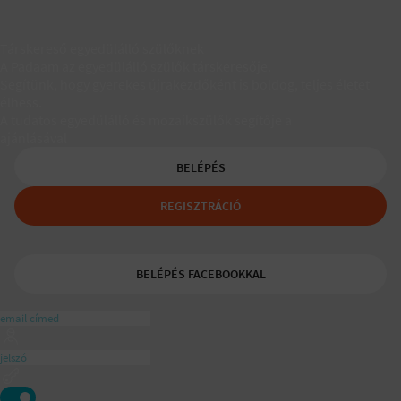
Társkereső egyedülálló szülőknek
A Padaam az egyedülálló szülők társkeresője.
Segítünk, hogy gyerekes újrakezdőként is boldog, teljes életet
élhess.
A tudatos egyedülálló és mozaikszülők segítője a
ajánlásával
BELÉPÉS
REGISZTRÁCIÓ
BELÉPÉS FACEBOOKKAL