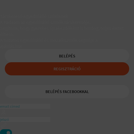
Társkereső egyedülálló szülőknek
A Padaam az egyedülálló szülők társkeresője.
Segítünk, hogy gyerekes újrakezdőként is boldog, teljes életet
élhess.
A tudatos egyedülálló és mozaikszülők segítője a
ajánlásával
BELÉPÉS
REGISZTRÁCIÓ
BELÉPÉS FACEBOOKKAL