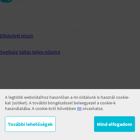
Jegyezz meg!
BELÉPÉS
Elfelejtett jelszó
Segítség
Váltás teljes nézetre
A legtöbb weboldalhoz hasonlóan a mi oldalunk is használ cookie-
kat (sütiket). A további böngészéssel beleegyezel a cookie-k
használatába. A cookie-król bővebben
itt
olvashatsz.
További lehetőségek
Mind elfogadom