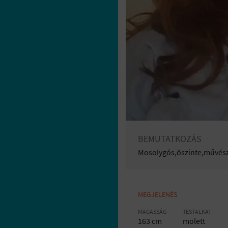
BEMUTATKOZÁS
Mosolygós,öszinte,művész
MEGJELENÉS
MAGASSÁG
TESTALKAT
163 cm
molett