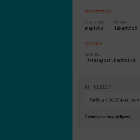
EGZISZTENCIA
VÉGZETTSÉG
MUNKA
alapfokú
Takarítónő
ÉLETMÓD
ALKOHOL
Társaságban, barátokkal
KIT KERES?
Férfit, aki 30-55 éves, n
Őszinte,udvarias,inteligens.