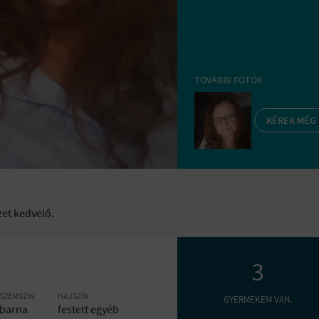
TOVÁBBI FOTÓK
KÉREK MÉG
et kedvelő.
3
SZEMSZÍN
HAJSZÍN
GYERMEKEM VAN.
barna
festett egyéb