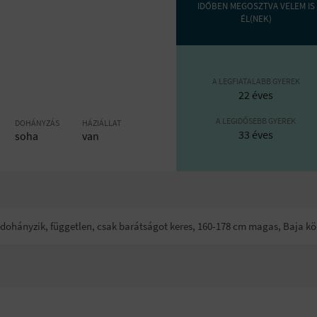
IDŐBEN MEGOSZTVA VELEM IS
ÉL(NEK)
A LEGFIATALABB GYEREK
22 éves
A LEGIDŐSEBB GYEREK
DOHÁNYZÁS
HÁZIÁLLAT
33 éves
soha
van
em dohányzik, független, csak barátságot keres, 160-178 cm magas, Baja kö