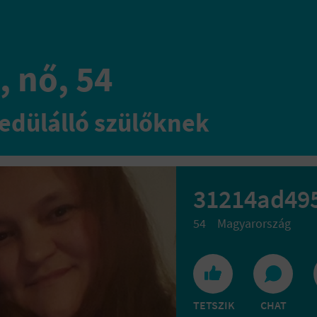
, nő, 54
edülálló szülőknek
31214ad49
54
Magyarország
TETSZIK
CHAT