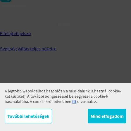
Jegyezz meg!
BELÉPÉS
Elfelejtett jelszó
Segítség
Váltás teljes nézetre
A legtöbb weboldalhoz hasonlóan a mi oldalunk is használ cookie-
kat (sütiket). A további böngészéssel beleegyezel a cookie-k
használatába. A cookie-król bővebben
itt
olvashatsz.
További lehetőségek
Mind elfogadom