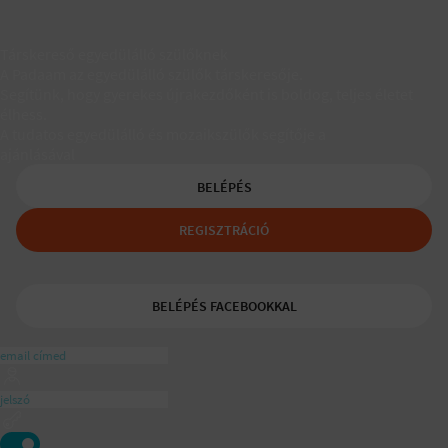
Társkereső egyedülálló szülőknek
A Padaam az egyedülálló szülők társkeresője.
Segítünk, hogy gyerekes újrakezdőként is boldog, teljes életet
élhess.
A tudatos egyedülálló és mozaikszülők segítője a
ajánlásával
BELÉPÉS
REGISZTRÁCIÓ
BELÉPÉS FACEBOOKKAL