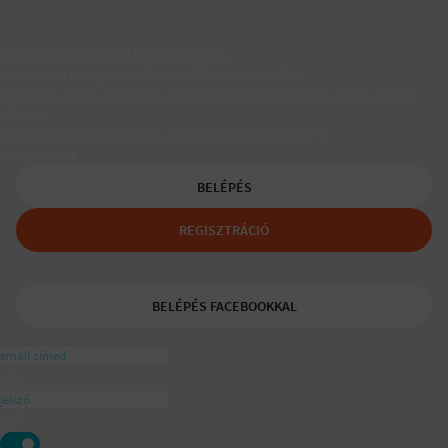
Társkereső egyedülálló szülőknek
A Padaam az egyedülálló szülők társkeresője.
Segítünk, hogy gyerekes újrakezdőként is boldog, teljes életet
élhess.
A tudatos egyedülálló és mozaikszülők segítője a
ajánlásával
BELÉPÉS
REGISZTRÁCIÓ
BELÉPÉS FACEBOOKKAL