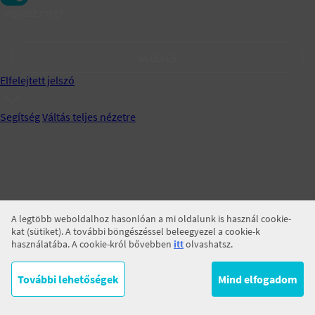
Jegyezz meg!
BELÉPÉS
Elfelejtett jelszó
Segítség
Váltás teljes nézetre
A legtöbb weboldalhoz hasonlóan a mi oldalunk is használ cookie-
kat (sütiket). A további böngészéssel beleegyezel a cookie-k
használatába. A cookie-król bővebben
itt
olvashatsz.
További lehetőségek
Mind elfogadom