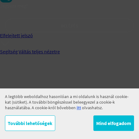
Jegyezz meg!
BELÉPÉS
Elfelejtett jelszó
Segítség
Váltás teljes nézetre
A legtöbb weboldalhoz hasonlóan a mi oldalunk is használ cookie-
kat (sütiket). A további böngészéssel beleegyezel a cookie-k
használatába. A cookie-król bővebben
itt
olvashatsz.
További lehetőségek
Mind elfogadom