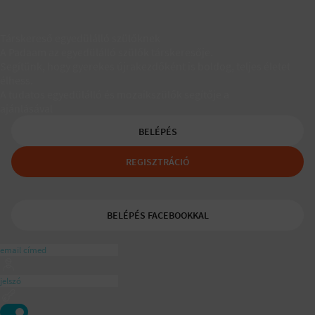
Társkereső egyedülálló szülőknek
A Padaam az egyedülálló szülők társkeresője.
Segítünk, hogy gyerekes újrakezdőként is boldog, teljes életet
élhess.
A tudatos egyedülálló és mozaikszülők segítője a
ajánlásával
BELÉPÉS
REGISZTRÁCIÓ
BELÉPÉS FACEBOOKKAL