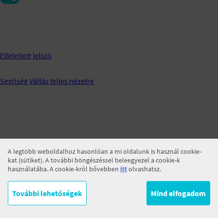
Jegyezz meg!
BELÉPÉS
Elfelejtett jelszó
Segítség
Váltás teljes nézetre
A legtöbb weboldalhoz hasonlóan a mi oldalunk is használ cookie-
kat (sütiket). A további böngészéssel beleegyezel a cookie-k
használatába. A cookie-król bővebben
itt
olvashatsz.
További lehetőségek
Mind elfogadom