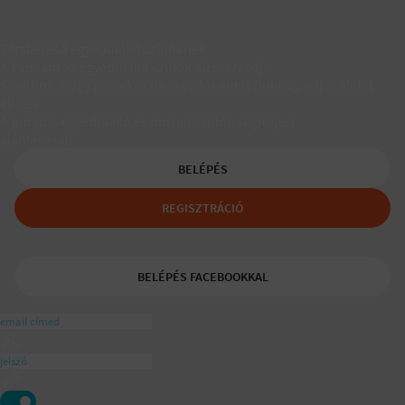
Társkereső egyedülálló szülőknek
A Padaam az egyedülálló szülők társkeresője.
Segítünk, hogy gyerekes újrakezdőként is boldog, teljes életet
élhess.
A tudatos egyedülálló és mozaikszülők segítője a
ajánlásával
BELÉPÉS
REGISZTRÁCIÓ
BELÉPÉS FACEBOOKKAL