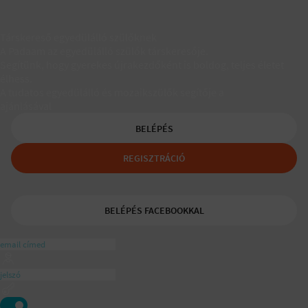
Társkereső egyedülálló szülőknek
A Padaam az egyedülálló szülők társkeresője.
Segítünk, hogy gyerekes újrakezdőként is boldog, teljes életet
élhess.
A tudatos egyedülálló és mozaikszülők segítője a
ajánlásával
BELÉPÉS
REGISZTRÁCIÓ
BELÉPÉS FACEBOOKKAL