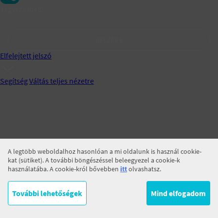
Jegyezz meg!
BELÉPÉS
Elfelejtett jelszó
Segítség
Váltás teljes nézetre
A legtöbb weboldalhoz hasonlóan a mi oldalunk is használ cookie-
kat (sütiket). A további böngészéssel beleegyezel a cookie-k
használatába. A cookie-król bővebben
itt
olvashatsz.
További lehetőségek
Mind elfogadom