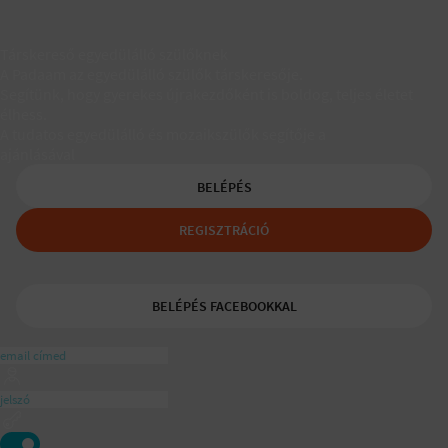
Társkereső egyedülálló szülőknek
A Padaam az egyedülálló szülők társkeresője.
Segítünk, hogy gyerekes újrakezdőként is boldog, teljes életet
élhess.
A tudatos egyedülálló és mozaikszülők segítője a
ajánlásával
BELÉPÉS
REGISZTRÁCIÓ
BELÉPÉS FACEBOOKKAL