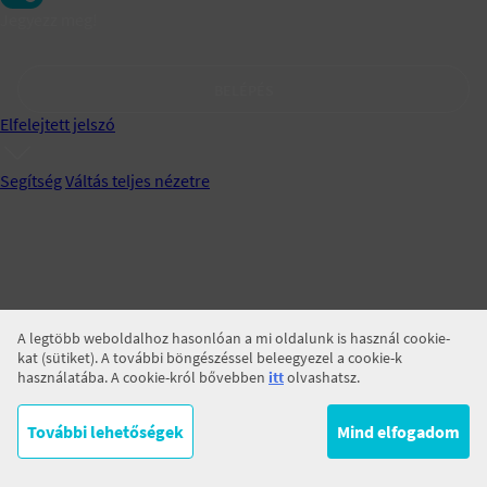
Jegyezz meg!
BELÉPÉS
Elfelejtett jelszó
Segítség
Váltás teljes nézetre
A legtöbb weboldalhoz hasonlóan a mi oldalunk is használ cookie-
kat (sütiket). A további böngészéssel beleegyezel a cookie-k
használatába. A cookie-król bővebben
itt
olvashatsz.
További lehetőségek
Mind elfogadom