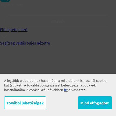
Jegyezz meg!
BELÉPÉS
Elfelejtett jelszó
Segítség
Váltás teljes nézetre
A legtöbb weboldalhoz hasonlóan a mi oldalunk is használ cookie-
kat (sütiket). A további böngészéssel beleegyezel a cookie-k
használatába. A cookie-król bővebben
itt
olvashatsz.
További lehetőségek
Mind elfogadom