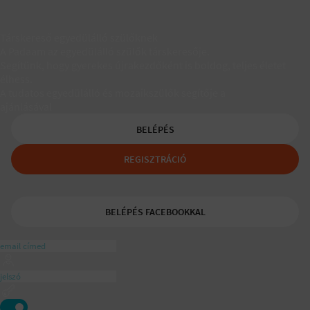
Társkereső egyedülálló szülőknek
A Padaam az egyedülálló szülők társkeresője.
Segítünk, hogy gyerekes újrakezdőként is boldog, teljes életet
élhess.
A tudatos egyedülálló és mozaikszülők segítője a
ajánlásával
BELÉPÉS
REGISZTRÁCIÓ
BELÉPÉS FACEBOOKKAL