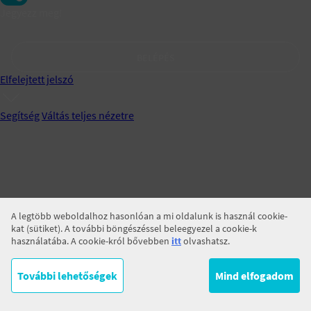
Jegyezz meg!
BELÉPÉS
Elfelejtett jelszó
Segítség
Váltás teljes nézetre
A legtöbb weboldalhoz hasonlóan a mi oldalunk is használ cookie-
kat (sütiket). A további böngészéssel beleegyezel a cookie-k
használatába. A cookie-król bővebben
itt
olvashatsz.
További lehetőségek
Mind elfogadom