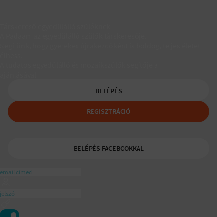
Társkereső egyedülálló szülőknek
A Padaam az egyedülálló szülők társkeresője.
Segítünk, hogy gyerekes újrakezdőként is boldog, teljes életet
élhess.
A tudatos egyedülálló és mozaikszülők segítője a
ajánlásával
BELÉPÉS
REGISZTRÁCIÓ
BELÉPÉS FACEBOOKKAL