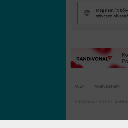
Még nem írt bőve
szívesen olvasn
ÁSZF
Adatvédelem
© 2018-2026 Padaam - Társkere