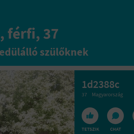
 férfi, 37
edülálló szülőknek
1d2388c
37
Magyarország
TETSZIK
CHAT