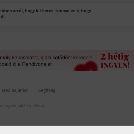
bben arról, hogy kit keres, tudasd vele, hogy
ád!
Médiaajánlat
Segítség
ső egyedülálló szülőknek