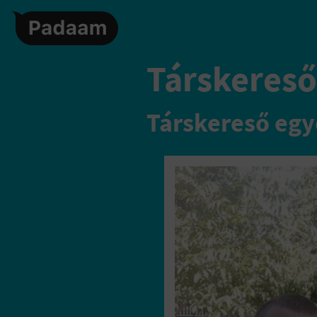
Társkereső,
Társkereső egy