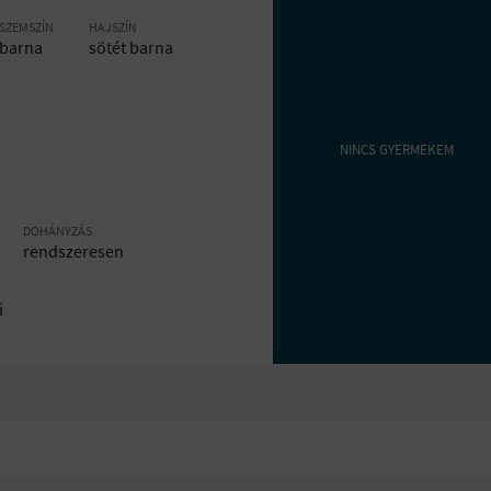
SZEMSZÍN
HAJSZÍN
barna
sötét barna
NINCS GYERMEKEM
DOHÁNYZÁS
rendszeresen
i