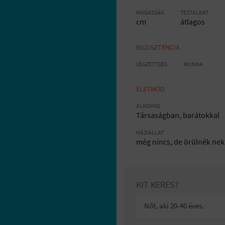
MAGASSÁG
TESTALKAT
cm
átlagos
EGZISZTENCIA
VÉGZETTSÉG
MUNKA
ÉLETMÓD
ALKOHOL
Társaságban, barátokkal
HÁZIÁLLAT
még nincs, de örülnék nek
KIT KERES?
Nőt, aki 20-40 éves.