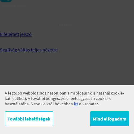
Jegyezz meg!
BELÉPÉS
Elfelejtett jelszó
Segítség
Váltás teljes nézetre
A legtöbb weboldalhoz hasonlóan a mi oldalunk is használ cookie-
kat (sütiket). A további böngészéssel beleegyezel a cookie-k
használatába. A cookie-król bővebben
itt
olvashatsz.
További lehetőségek
Mind elfogadom