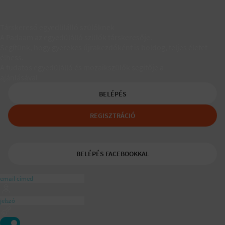
Társkereső egyedülálló szülőknek
A Padaam az egyedülálló szülők társkeresője.
Segítünk, hogy gyerekes újrakezdőként is boldog, teljes életet
élhess.
A tudatos egyedülálló és mozaikszülők segítője a
ajánlásával
BELÉPÉS
REGISZTRÁCIÓ
BELÉPÉS FACEBOOKKAL