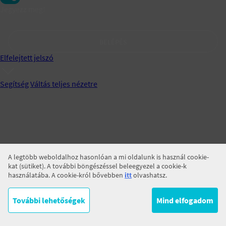
Jegyezz meg!
BELÉPÉS
Elfelejtett jelszó
Segítség
Váltás teljes nézetre
A legtöbb weboldalhoz hasonlóan a mi oldalunk is használ cookie-
kat (sütiket). A további böngészéssel beleegyezel a cookie-k
használatába. A cookie-król bővebben
itt
olvashatsz.
További lehetőségek
Mind elfogadom