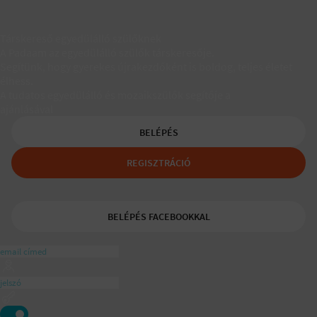
Társkereső egyedülálló szülőknek
A Padaam az egyedülálló szülők társkeresője.
Segítünk, hogy gyerekes újrakezdőként is boldog, teljes életet
élhess.
A tudatos egyedülálló és mozaikszülők segítője a
ajánlásával
BELÉPÉS
REGISZTRÁCIÓ
BELÉPÉS FACEBOOKKAL