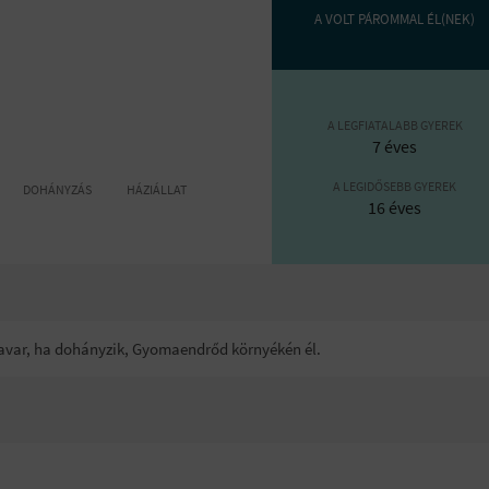
A VOLT PÁROMMAL ÉL(NEK)
A LEGFIATALABB GYEREK
7 éves
A LEGIDŐSEBB GYEREK
DOHÁNYZÁS
HÁZIÁLLAT
16 éves
zavar, ha dohányzik, Gyomaendrőd környékén él.