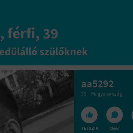
 férfi, 39
edülálló szülőknek
aa5292
39
Magyarország
TETSZIK
CHAT