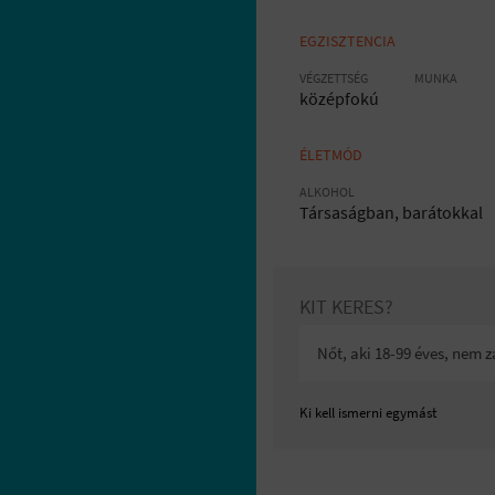
EGZISZTENCIA
VÉGZETTSÉG
MUNKA
középfokú
ÉLETMÓD
ALKOHOL
Társaságban, barátokkal
KIT KERES?
Nőt, aki 18-99 éves, nem 
Ki kell ismerni egymást