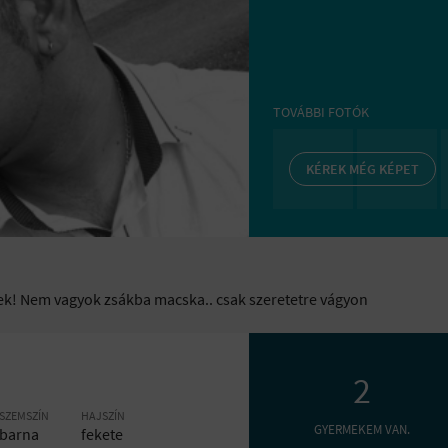
TOVÁBBI FOTÓK
KÉREK MÉG KÉPET
k! Nem vagyok zsákba macska.. csak szeretetre vágyon
2
SZEMSZÍN
HAJSZÍN
GYERMEKEM VAN.
barna
fekete