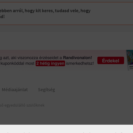
bben arról, hogy kit keres, tudasd vele, hogy
ád!
Médiaajánlat
Segítség
ső egyedülálló szülőknek