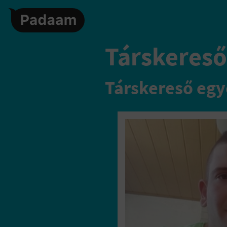
Társkereső,
Társkereső egy