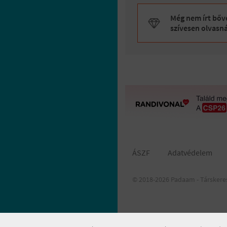
Még nem írt bőve
szívesen olvasn
ÁSZF
Adatvédelem
© 2018-2026 Padaam - Társkere