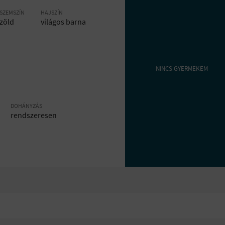
SZEMSZÍN
HAJSZÍN
zöld
világos barna
NINCS GYERMEKEM
DOHÁNYZÁS
rendszeresen