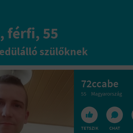
 férfi, 55
edülálló szülőknek
72ccabe
55
Magyarország
TETSZIK
CHAT