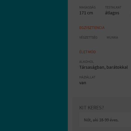
MAGASSÁG
TESTALKAT
171 cm
átlagos
EGZISZTENCIA
VÉGZETTSÉG
MUNKA
ÉLETMÓD
ALKOHOL
Társaságban, barátokkal
HÁZIÁLLAT
van
KIT KERES?
Nőt, aki 18-99 éves.