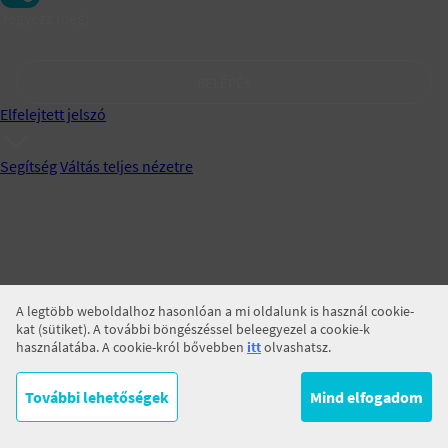
Jegyezz meg!
BELÉPÉS
Elfelejtett jelszó
Segítség
Váltás teljes nézetre
A legtöbb weboldalhoz hasonlóan a mi oldalunk is használ cookie-
kat (sütiket). A további böngészéssel beleegyezel a cookie-k
használatába. A cookie-król bővebben
itt
olvashatsz.
További lehetőségek
Mind elfogadom