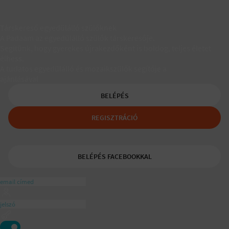
Társkereső egyedülálló szülőknek
A Padaam az egyedülálló szülők társkeresője.
Segítünk, hogy gyerekes újrakezdőként is boldog, teljes életet
élhess.
A tudatos egyedülálló és mozaikszülők segítője a
ajánlásával
BELÉPÉS
REGISZTRÁCIÓ
BELÉPÉS FACEBOOKKAL