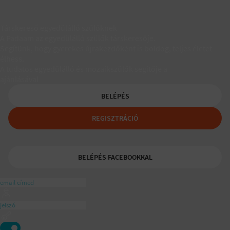
Társkereső egyedülálló szülőknek
A Padaam az egyedülálló szülők társkeresője.
Segítünk, hogy gyerekes újrakezdőként is boldog, teljes életet
élhess.
A tudatos egyedülálló és mozaikszülők segítője a
ajánlásával
BELÉPÉS
REGISZTRÁCIÓ
BELÉPÉS FACEBOOKKAL