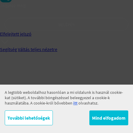
Jegyezz meg!
BELÉPÉS
Elfelejtett jelszó
Segítség
Váltás teljes nézetre
A legtöbb weboldalhoz hasonlóan a mi oldalunk is használ cookie-
kat (sütiket). A további böngészéssel beleegyezel a cookie-k
használatába. A cookie-król bővebben
itt
olvashatsz.
További lehetőségek
Mind elfogadom