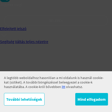
Jegyezz meg!
BELÉPÉS
Elfelejtett jelszó
Segítség
Váltás teljes nézetre
A legtöbb weboldalhoz hasonlóan a mi oldalunk is használ cookie-
kat (sütiket). A további böngészéssel beleegyezel a cookie-k
használatába. A cookie-król bővebben
itt
olvashatsz.
További lehetőségek
Mind elfogadom