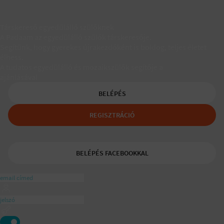
Társkereső egyedülálló szülőknek
A Padaam az egyedülálló szülők társkeresője.
Segítünk, hogy gyerekes újrakezdőként is boldog, teljes életet
élhess.
A tudatos egyedülálló és mozaikszülők segítője a
ajánlásával
BELÉPÉS
REGISZTRÁCIÓ
BELÉPÉS FACEBOOKKAL