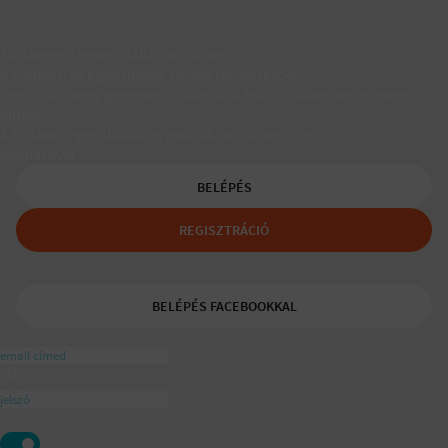
Társkereső egyedülálló szülőknek
A Padaam az egyedülálló szülők társkeresője.
Segítünk, hogy gyerekes újrakezdőként is boldog, teljes életet
élhess.
A tudatos egyedülálló és mozaikszülők segítője a
ajánlásával
BELÉPÉS
REGISZTRÁCIÓ
BELÉPÉS FACEBOOKKAL