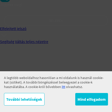
Jegyezz meg!
BELÉPÉS
Elfelejtett jelszó
Segítség
Váltás teljes nézetre
A legtöbb weboldalhoz hasonlóan a mi oldalunk is használ cookie-
kat (sütiket). A további böngészéssel beleegyezel a cookie-k
használatába. A cookie-król bővebben
itt
olvashatsz.
További lehetőségek
Mind elfogadom